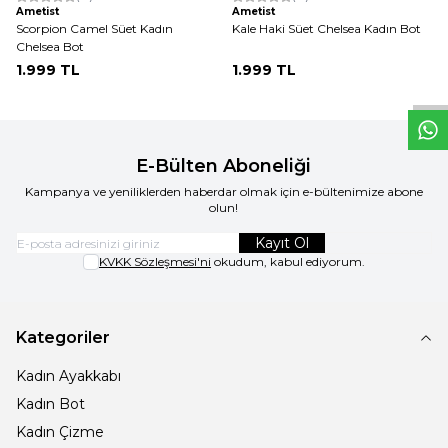
Ametist
Ametist
W
h
t
s
a
p
p
D
e
s
e
H
a
t
t
Scorpion Camel Süet Kadın
Kale Haki Süet Chelsea Kadın Bot
Chelsea Bot
1.999
TL
1.999
TL
E-Bülten Aboneliği
Kampanya ve yeniliklerden haberdar olmak için e-bültenimize abone
olun!
Kayıt Ol
KVKK Sözleşmesi'ni
okudum, kabul ediyorum.
Kategoriler
Kadın Ayakkabı
Kadın Bot
Kadın Çizme