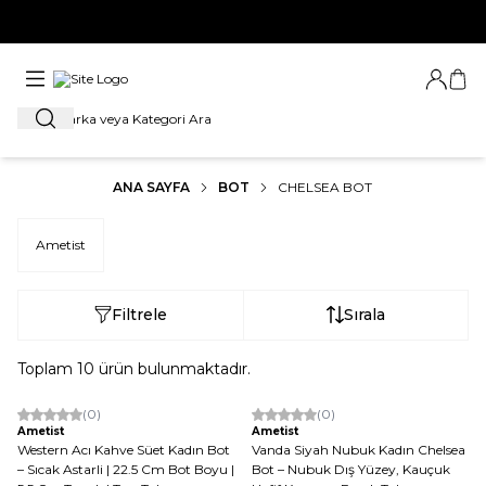
YENİ SEZON ÜRÜNLERİNDE 1. ÜRÜNE %20, 2. ÜRÜNE %30 İNDİRİMİ
KAÇIRMA
Giriş Ya
Sep
Ara
ANA SAYFA
BOT
CHELSEA BOT
Ametist
Filtrele
Sırala
Toplam
10
ürün bulunmaktadır.
(0)
(0)
Yeni
Ametist
Ametist
Western Acı Kahve Süet Kadın Bot
Vanda Siyah Nubuk Kadın Chelsea
– Sıcak Astarli | 22.5 Cm Bot Boyu |
Bot – Nubuk Dış Yüzey, Kauçuk