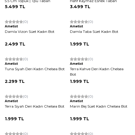
5.5 Cm Topuk | Tpu Taban
Hafif Kaymaz Esnek Taban
5.499
TL
3.499
TL
(0)
(0)
Yeni
Yeni
Ametist
Ametist
Damla Vizon Süet Kadın Bot
Damla Taba Süet Kadın Bot
2.499
TL
1.999
TL
(0)
(0)
Ametist
Ametist
Tuna Siyah Deri Kadın Chelsea Bot
Terra Kahve Deri Kadın Chelsea
Bot
2.299
TL
1.999
TL
(0)
(0)
Yeni
Ametist
Ametist
Terra Siyah Deri Kadın Chelsea Bot
Marin Bej Süet Kadın Chelsea Bot
1.999
TL
1.999
TL
(0)
(0)
Yeni
Yeni