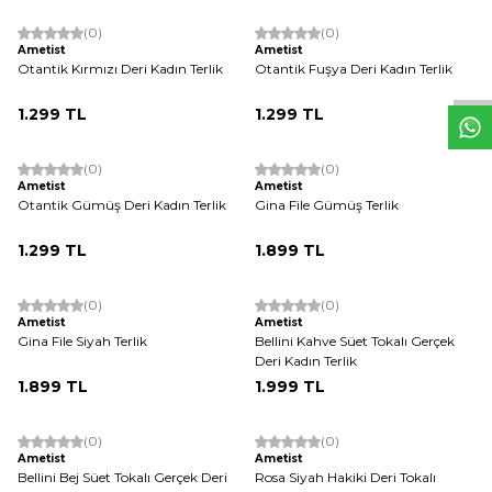
W
h
t
s
a
p
p
D
e
s
e
H
a
t
t
(0)
(0)
Yeni
Yeni
Ametist
Ametist
Otantik Kırmızı Deri Kadın Terlik
Otantik Fuşya Deri Kadın Terlik
1.299
TL
1.299
TL
(0)
(0)
Yeni
Yeni
Ametist
Ametist
Otantik Gümüş Deri Kadın Terlik
Gina File Gümüş Terlik
1.299
TL
1.899
TL
(0)
(0)
Yeni
Yeni
Ametist
Ametist
Gina File Siyah Terlik
Bellini Kahve Süet Tokalı Gerçek
Deri Kadın Terlik
1.899
TL
1.999
TL
(0)
(0)
Yeni
Yeni
Ametist
Ametist
Bellini Bej Süet Tokalı Gerçek Deri
Rosa Siyah Hakiki Deri Tokalı