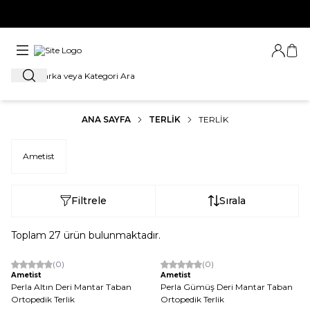
YENİ SEZON ÜRÜNLERİNDE 1. ÜRÜNE %20, 2. ÜRÜNE %30 İNDİRİMİ
KAÇIRMA
Giriş Ya
Sep
Ara
ANA SAYFA
TERLİK
TERLIK
Ametist
Filtrele
Sırala
Toplam
27
ürün bulunmaktadır.
(0)
(0)
Yeni
Yeni
Ametist
Ametist
Perla Altın Deri Mantar Taban
Perla Gümüş Deri Mantar Taban
Ortopedik Terlik
Ortopedik Terlik