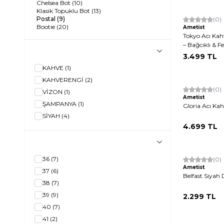
Chelsea Bot
(10)
Klasik Topuklu Bot
(13)
Postal
(9)
Yeni
(0)
Bootie
(20)
Ametist
Tokyo Acı Kah
– Bağcıklı & F
3.499
TL
KAHVE
(1)
KAHVERENGİ
(2)
Yeni
(0)
VİZON
(1)
Ametist
ŞAMPANYA
(1)
Gloria Acı Ka
SİYAH
(4)
4.699
TL
36
(7)
(0)
Ametist
37
(6)
Belfast Siyah 
38
(7)
39
(9)
2.299
TL
40
(7)
41
(2)