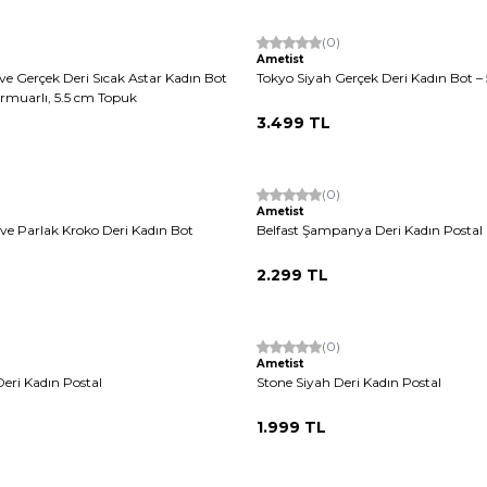
Yeni
(0)
Ametist
ve Gerçek Deri Sıcak Astar Kadın Bot
Tokyo Siyah Gerçek Deri Kadın Bot –
ermuarlı, 5.5 cm Topuk
3.499
TL
(0)
Ametist
hve Parlak Kroko Deri Kadın Bot
Belfast Şampanya Deri Kadın Postal
2.299
TL
(0)
Ametist
Deri Kadın Postal
Stone Siyah Deri Kadın Postal
1.999
TL