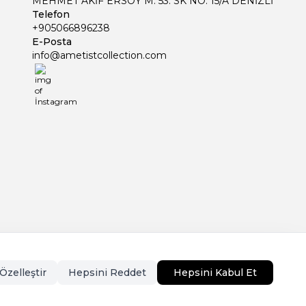
MEHMET AKİF ERSOY M. 53. SK NO: 15/A DENİZLİ
Telefon
+905066896238
E-Posta
info@ametistcollection.com
İnstagram
Özelleştir
Hepsini Reddet
Hepsini Kabul Et