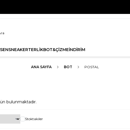
ZON ÜRÜNLERİNDE 1. ÜRÜNE %20, 2. ÜRÜNE %30 İNDİRİMİ
SEN
SNEAKER
TERLİK
BOT&ÇİZME
İNDİRİM
ANA SAYFA
BOT
POSTAL
ün bulunmaktadır.
Stoktakiler