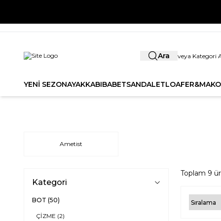
YENİ SE
Ara
YENİ SEZON
AYAKKABI
BABET
SANDALET
LOAFER&MAKO
Ametist
Toplam
9
ür
Kategori
BOT
(50)
ÇİZME
(2)