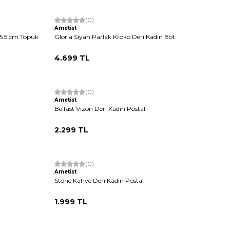
Yeni
(0)
Ametist
 5.5 cm Topuk
Gloria Siyah Parlak Kroko Deri Kadın Bot
4.699
TL
(0)
Ametist
Belfast Vizon Deri Kadın Postal
2.299
TL
(0)
Ametist
Stone Kahve Deri Kadın Postal
1.999
TL