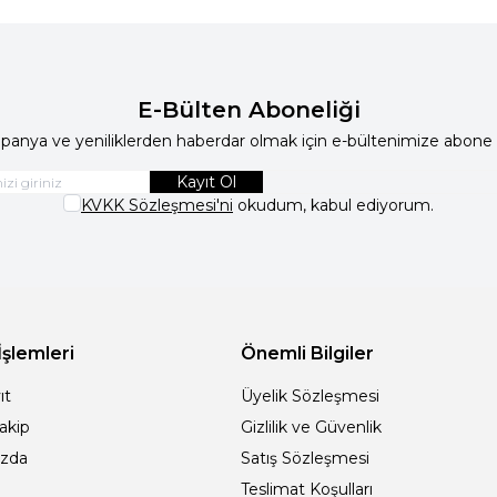
E-Bülten Aboneliği
anya ve yeniliklerden haberdar olmak için e-bültenimize abone 
Kayıt Ol
KVKK Sözleşmesi'ni
okudum, kabul ediyorum.
İşlemleri
Önemli Bilgiler
ıt
Üyelik Sözleşmesi
Takip
Gizlilik ve Güvenlik
ızda
Satış Sözleşmesi
Teslimat Koşulları