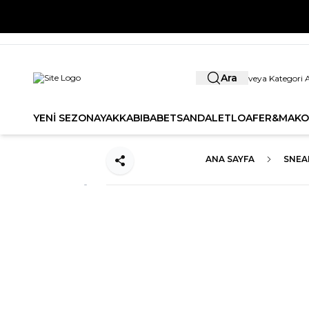
YENİ SE
Ara
YENİ SEZON
AYAKKABI
BABET
SANDALET
LOAFER&MAKO
ANA SAYFA
SNEA
Paylaş