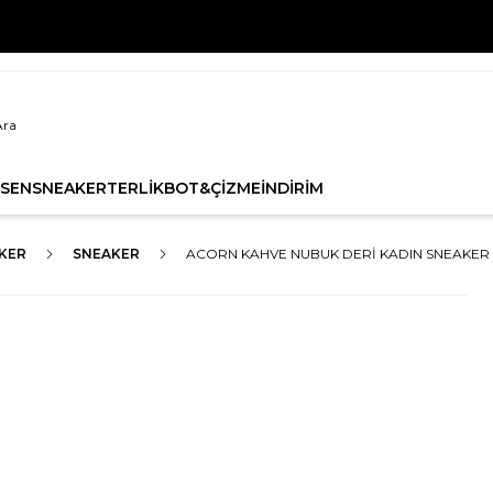
ZON ÜRÜNLERİNDE 1. ÜRÜNE %20, 2. ÜRÜNE %30 İNDİRİMİ
SEN
SNEAKER
TERLİK
BOT&ÇİZME
İNDİRİM
KER
SNEAKER
ACORN KAHVE NUBUK DERI KADIN SNEAKER 