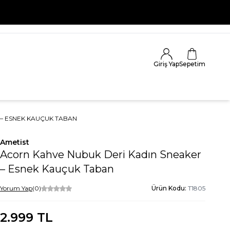
 KAÇIRMA
Giriş Yap
Sepetim
– ESNEK KAUÇUK TABAN
Ametist
Acorn Kahve Nubuk Deri Kadın Sneaker
– Esnek Kauçuk Taban
Yorum Yap
(0)
Ürün Kodu:
T1805
2.999
TL