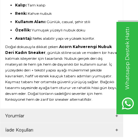
Kalıp:
Tam kalıp
Renk:
Kahve nubuk
Kullanım Alanı:
Günlük, casual, şehir stili
Whatsapp Destek Hattı
Özellik:
Yumuşak yüzeyli nubuk doku
Avantaj:
Nefes alabilir yapı ve yüksek konfor.
Doğal dokusuyla dikkat çeken
Acorn Kahverengi Nubuk
Deri Kadın Sneaker
, günlük stiline sıcak ve modern bir hava
katmak isteyenler için tasarlandı. Nubuk gerçek deri dış
materyali ile hem şık hem de dayanıklı bir kullanım sunar. İç
yüzeydeki deri + tekstil yapısı ayağı mükemmel şekilde
kavrarken, hafif ve esnek kauçuk tabanı adımları yumuşatır.
Kaymaz tabanı her ortamda güvenli yürüyüş sağlar. Bağcıklı
tasarımı sayesinde ayağa tam oturur ve rahatlık hissi gün boyu
devam eder. Doğal tonların sadeliğini sevenler için hem
fonksiyonel hem de zarif bir sneaker alternatifidir.
Yorumlar
İade Koşulları