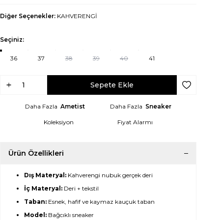
Diğer Seçenekler:
KAHVERENGİ
Seçiniz:
36
37
38
39
40
41
Sepete Ekle
Favoriye Ek
Daha Fazla
Ametist
Daha Fazla
Sneaker
Koleksiyon
Fiyat Alarmı
Ürün Özellikleri
Dış Materyal:
Kahverengi nubuk gerçek deri
İç Materyal:
Deri + tekstil
Taban:
Esnek, hafif ve kaymaz kauçuk taban
Model:
Bağcıklı sneaker