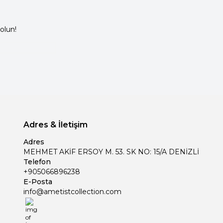
olun!
Adres & İletişim
Adres
MEHMET AKİF ERSOY M. 53. SK NO: 15/A DENİZLİ
Telefon
+905066896238
E-Posta
info@ametistcollection.com
İnstagram