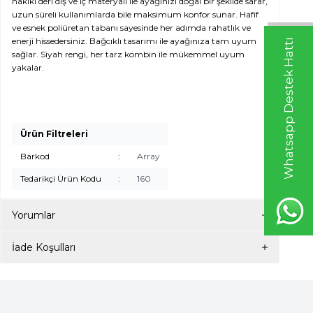
hakiki deri dış ve iç materyali ile ayağınızı doğal bir şekilde sarar,
uzun süreli kullanımlarda bile maksimum konfor sunar. Hafif
ve esnek poliüretan tabanı sayesinde her adımda rahatlık ve
enerji hissedersiniz. Bağcıklı tasarımı ile ayağınıza tam uyum
Whatsapp Destek Hattı
sağlar. Siyah rengi, her tarz kombin ile mükemmel uyum
yakalar.
Ürün Filtreleri
Barkod
:
Array
Tedarikçi Ürün Kodu
:
160
Yorumlar
İade Koşulları