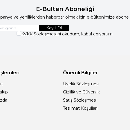
E-Bülten Aboneliği
anya ve yeniliklerden haberdar olmak için e-bültenimize abone 
Kayıt Ol
KVKK Sözleşmesi'ni
okudum, kabul ediyorum.
İşlemleri
Önemli Bilgiler
ıt
Üyelik Sözleşmesi
Takip
Gizlilik ve Güvenlik
ızda
Satış Sözleşmesi
Teslimat Koşulları