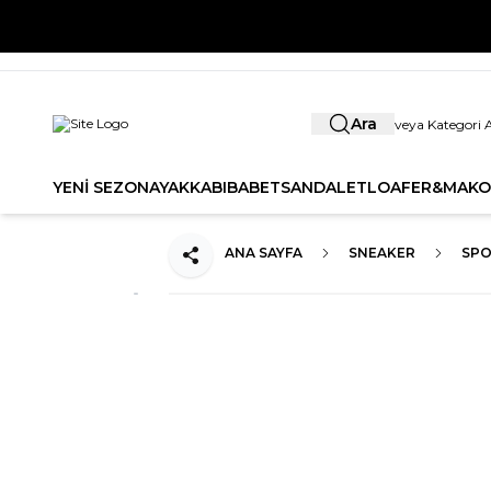
YENİ SE
Ara
YENİ SEZON
AYAKKABI
BABET
SANDALET
LOAFER&MAKO
ANA SAYFA
SNEAKER
SPO
Paylaş