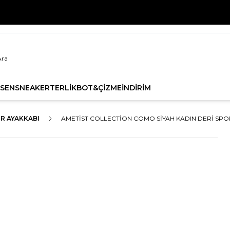
ZON ÜRÜNLERİNDE 1. ÜRÜNE %20, 2. ÜRÜNE %30 İNDİRİMİ
SEN
SNEAKER
TERLİK
BOT&ÇİZME
İNDİRİM
R AYAKKABI
AMETIST COLLECTION COMO SIYAH KADIN DERI SPOR