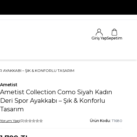
 KAÇIRMA
Giriş Yap
Sepetim
 AYAKKABI – ŞIK & KONFORLU TASARIM
Ametist
Ametist Collection Como Siyah Kadın
Deri Spor Ayakkabı – Şık & Konforlu
Tasarım
Yorum Yap
(0)
Ürün Kodu:
T1680