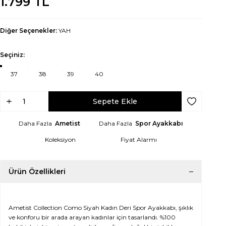
1.799
TL
Diğer Seçenekler:
YAH
Seçiniz:
37
38
39
40
Sepete Ekle
Favoriye Ek
Daha Fazla
Ametist
Daha Fazla
Spor Ayakkabı
Koleksiyon
Fiyat Alarmı
Ürün Özellikleri
Ametist Collection Como Siyah Kadın Deri Spor Ayakkabı, şıklık
ve konforu bir arada arayan kadınlar için tasarlandı. %100