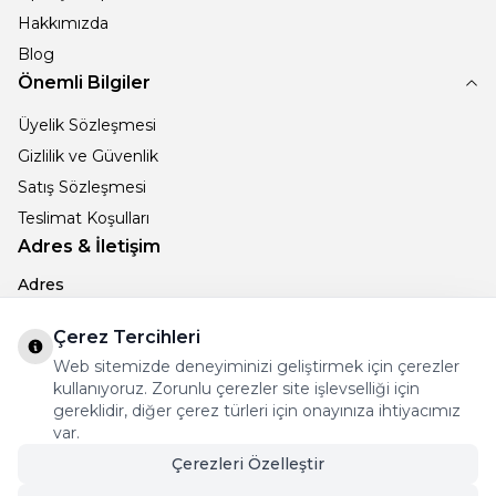
Hakkımızda
Blog
Önemli Bilgiler
Üyelik Sözleşmesi
Gizlilik ve Güvenlik
Satış Sözleşmesi
Teslimat Koşulları
Adres & İletişim
Adres
MEHMET AKİF ERSOY M. 53. SK NO: 15/A DENİZLİ
Telefon
Çerez Tercihleri
+905066896238
Web sitemizde deneyiminizi geliştirmek için çerezler
E-Posta
kullanıyoruz. Zorunlu çerezler site işlevselliği için
info@ametistcollection.com
gereklidir, diğer çerez türleri için onayınıza ihtiyacımız
var.
İnstagram
Çerezleri Özelleştir