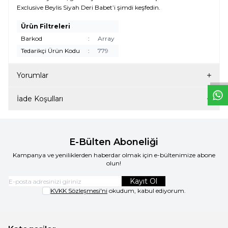
Exclusive Beylis Siyah Deri Babet’i şimdi keşfedin.
Ürün Filtreleri
Barkod
:
Array
W
h
t
s
a
p
p
D
e
s
e
H
a
t
t
Tedarikçi Ürün Kodu
:
779
Yorumlar
İade Koşulları
E-Bülten Aboneliği
Kampanya ve yeniliklerden haberdar olmak için e-bültenimize abone
olun!
Kayıt Ol
KVKK Sözleşmesi'ni
okudum, kabul ediyorum.