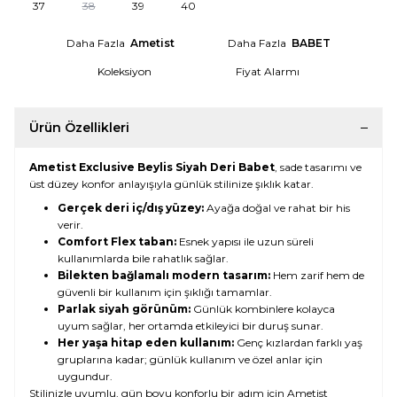
37
38
39
40
Daha Fazla
Ametist
Daha Fazla
BABET
Koleksiyon
Fiyat Alarmı
Ürün Özellikleri
Ametist Exclusive Beylis Siyah Deri Babet
, sade tasarımı ve
üst düzey konfor anlayışıyla günlük stilinize şıklık katar.
Gerçek deri iç/dış yüzey:
Ayağa doğal ve rahat bir his
verir.
Comfort Flex taban:
Esnek yapısı ile uzun süreli
kullanımlarda bile rahatlık sağlar.
Bilekten bağlamalı modern tasarım:
Hem zarif hem de
güvenli bir kullanım için şıklığı tamamlar.
Parlak siyah görünüm:
Günlük kombinlere kolayca
uyum sağlar, her ortamda etkileyici bir duruş sunar.
Her yaşa hitap eden kullanım:
Genç kızlardan farklı yaş
gruplarına kadar; günlük kullanım ve özel anlar için
uygundur.
Stilinizle uyumlu, gün boyu konforlu bir adım için Ametist