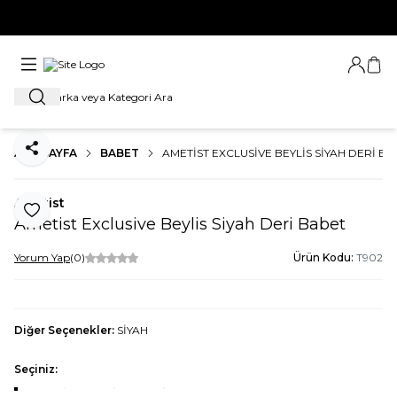
YENİ SEZON ÜRÜNLERİNDE 1. ÜRÜNE %20, 2. ÜRÜNE %30 İNDİRİMİ
KAÇIRMA
Giriş Ya
Sep
Ara
ANA SAYFA
BABET
AMETIST EXCLUSIVE BEYLIS SIYAH DERI B
Paylaş
Ametist
Favoriye Ekle
Ametist Exclusive Beylis Siyah Deri Babet
Yorum Yap
(0)
Ürün Kodu:
T902
Diğer Seçenekler:
SİYAH
Seçiniz: