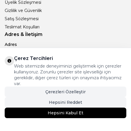
Üyelik Sözleşmesi
Gizlilik ve Güvenlik
Satış Sözleşmesi
Teslimat Koşulları
Adres & İletişim
Adres
MEHMET AKİF ERSOY M. 53. SK NO: 15/A DENİZLİ
Telefon
Çerez Tercihleri
+905066896238
Web sitemizde deneyiminizi geliştirmek için çerezler
E-Posta
kullanıyoruz. Zorunlu çerezler site işlevselliği için
info@ametistcollection.com
gereklidir, diğer çerez türleri için onayınıza ihtiyacımız
var.
İnstagram
Çerezleri Özelleştir
Hepsini Reddet
Hepsini Kabul Et
3.299
TL
Sepete Ekle