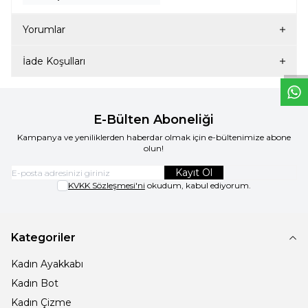
W
h
t
s
a
p
p
D
e
s
e
H
a
t
t
Yorumlar
İade Koşulları
E-Bülten Aboneliği
Kampanya ve yeniliklerden haberdar olmak için e-bültenimize abone
olun!
Kayıt Ol
KVKK Sözleşmesi'ni
okudum, kabul ediyorum.
Kategoriler
Kadın Ayakkabı
Kadın Bot
Kadın Çizme