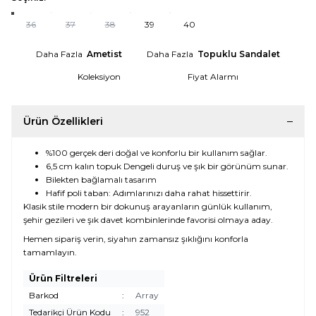
36
37
38
39
40
Daha Fazla
Ametist
Daha Fazla
Topuklu Sandalet
Koleksiyon
Fiyat Alarmı
Ürün Özellikleri
%100 gerçek deri doğal ve konforlu bir kullanım sağlar.
6,5 cm kalın topuk Dengeli duruş ve şık bir görünüm sunar.
Bilekten bağlamalı tasarım
Hafif poli taban: Adımlarınızı daha rahat hissettirir.
Klasik stile modern bir dokunuş arayanların günlük kullanım,
şehir gezileri ve şık davet kombinlerinde favorisi olmaya aday.
Hemen sipariş verin, siyahın zamansız şıklığını konforla
tamamlayın.
Ürün Filtreleri
Barkod
:
Array
Tedarikçi Ürün Kodu
:
952