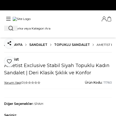
YENİ SEZON ÜRÜNLERİNDE 1. ÜRÜNE %20, 2. ÜRÜNE %30 İNDİRİMİ
KAÇIRMA
Giriş Ya
Sep
Ara
ANA SAYFA
SANDALET
TOPUKLU SANDALET
AMETIST EX
Paylaş
Ametist
Favoriye Ekle
Ametist Exclusive Stabil Siyah Topuklu Kadın
Sandalet | Deri Klasik Şıklık ve Konfor
Yorum Yap
(0)
Ürün Kodu:
T1783
Diğer Seçenekler:
SİYAH
Seçiniz: