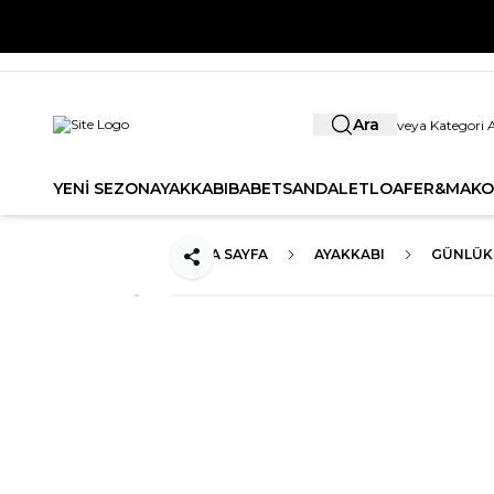
YENİ SE
Ara
YENİ SEZON
AYAKKABI
BABET
SANDALET
LOAFER&MAKO
ANA SAYFA
AYAKKABI
GÜNLÜK
Paylaş