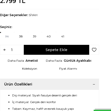
2.799
TL
Diğer Seçenekler:
SİYAH
Seçiniz:
36
38
39
40
41
Sepete Ekle
Favoriye Ek
Daha Fazla
Ametist
Daha Fazla
Günlük Ayakkabı
Koleksiyon
Fiyat Alarmı
Ürün Özellikleri
Dış materyal: Siyah fasulye desenli gerçek deri
İç materyal: Gerçek deri konfor
Taban: Kaymaz, hafif ve esnek kauçuk yapı