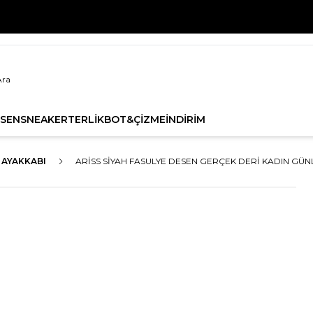
ZON ÜRÜNLERİNDE 1. ÜRÜNE %20, 2. ÜRÜNE %30 İNDİRİMİ
SEN
SNEAKER
TERLİK
BOT&ÇİZME
İNDİRİM
 AYAKKABI
ARISS SIYAH FASULYE DESEN GERÇEK DERI KADIN GÜN