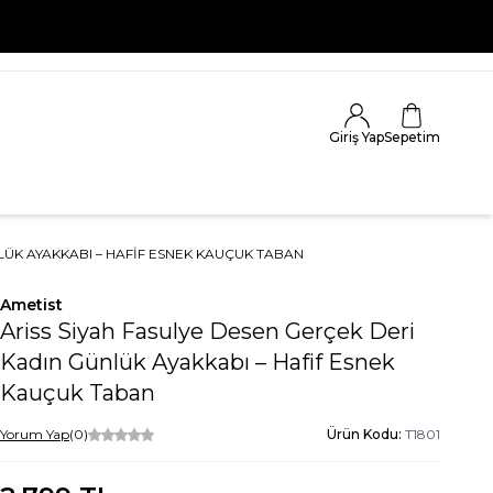
 KAÇIRMA
Giriş Yap
Sepetim
LÜK AYAKKABI – HAFIF ESNEK KAUÇUK TABAN
Ametist
Ariss Siyah Fasulye Desen Gerçek Deri
Kadın Günlük Ayakkabı – Hafif Esnek
Kauçuk Taban
Yorum Yap
(0)
Ürün Kodu:
T1801