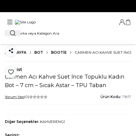
YENİ SEZON ÜRÜNLERİNDE 1. ÜRÜNE %20, 2. ÜRÜNE %30 İNDİRİMİ
KAÇIRMA
Giriş Ya
Sep
Ara
ANA SAYFA
BOT
BOOTIE
CARMEN ACI KAHVE SÜET İNCE T
Paylaş
Ametist
Favoriye Ekle
Carmen Acı Kahve Süet İnce Topuklu Kadın
Bot – 7 cm – Sıcak Astar – TPU Taban
Yorum Yap
(0)
Ürün Kodu:
T1817
Diğer Seçenekler:
KAHVERENGİ
Seçiniz: