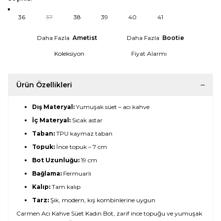
36
37
38
39
40
41
Daha Fazla
Ametist
Daha Fazla
Bootie
Koleksiyon
Fiyat Alarmı
Ürün Özellikleri
Dış Materyal:
Yumuşak süet – acı kahve
İç Materyal:
Sıcak astar
Taban:
TPU kaymaz taban
Topuk:
İnce topuk – 7 cm
Bot Uzunluğu:
19 cm
Bağlama:
Fermuarlı
Kalıp:
Tam kalıp
Tarz:
Şık, modern, kış kombinlerine uygun
Carmen Acı Kahve Süet Kadın Bot, zarif ince topuğu ve yumuşak