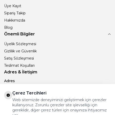
Üye Kayıt
Sipariş Takip
Hakkımızda
Blog
Önemli Bilgiler
Üyelik Sözleşmesi
Gizlilik ve Güvenlik
Satış Sözleşmesi
Teslimat Koşulları
Adres & İletişim
Adres
MEHMET AKİF ERSOY M. 53. SK NO: 15/A DENİZLİ
Telefon
Çerez Tercihleri
+905066896238
Web sitemizde deneyiminizi geliştirmek için çerezler
E-Posta
kullanıyoruz. Zorunlu çerezler site işlevselliği için
info@ametistcollection.com
gereklidir, diğer çerez türleri için onayınıza ihtiyacımız