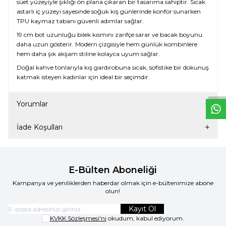
süet yüzeyiyle şıklığı ön plana çıkaran bir tasarıma sahiptir. Sıcak
astarlı iç yüzeyi sayesinde soğuk kış günlerinde konfor sunarken
TPU kaymaz tabanı güvenli adımlar sağlar.
19 cm bot uzunluğu bilek kısmını zarifçe sarar ve bacak boyunu
daha uzun gösterir. Modern çizgisiyle hem günlük kombinlere
hem daha şık akşam stiline kolayca uyum sağlar.
W
h
t
s
a
p
p
D
e
s
e
H
a
t
t
Doğal kahve tonlarıyla kış gardırobuna sıcak, sofistike bir dokunuş
katmak isteyen kadınlar için ideal bir seçimdir.
Yorumlar
İade Koşulları
E-Bülten Aboneliği
Kampanya ve yeniliklerden haberdar olmak için e-bültenimize abone
olun!
Kayıt Ol
KVKK Sözleşmesi'ni
okudum, kabul ediyorum.