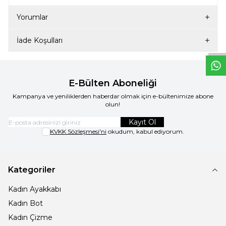
W
h
t
s
a
p
p
D
e
s
e
H
a
t
t
Yorumlar
İade Koşulları
E-Bülten Aboneliği
Kampanya ve yeniliklerden haberdar olmak için e-bültenimize abone
olun!
Kayıt Ol
KVKK Sözleşmesi'ni
okudum, kabul ediyorum.
Kategoriler
Kadın Ayakkabı
Kadın Bot
Kadın Çizme