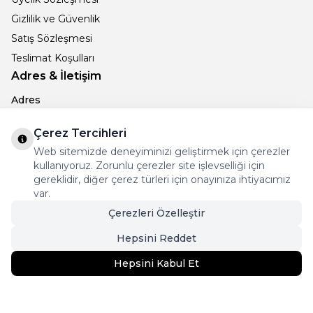
Gizlilik ve Güvenlik
Satış Sözleşmesi
Teslimat Koşulları
Adres & İletişim
Adres
MEHMET AKİF ERSOY M. 53. SK NO: 15/A DENİZLİ
Telefon
Çerez Tercihleri
+905066896238
Web sitemizde deneyiminizi geliştirmek için çerezler
E-Posta
kullanıyoruz. Zorunlu çerezler site işlevselliği için
info@ametistcollection.com
gereklidir, diğer çerez türleri için onayınıza ihtiyacımız
var.
İnstagram
Çerezleri Özelleştir
Hepsini Reddet
Hepsini Kabul Et
1.299
TL
Sepete Ekle