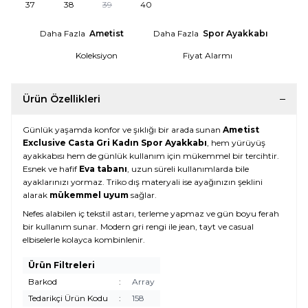
37
38
39
40
Daha Fazla
Ametist
Daha Fazla
Spor Ayakkabı
Koleksiyon
Fiyat Alarmı
Ürün Özellikleri
Günlük yaşamda konfor ve şıklığı bir arada sunan
Ametist
Exclusive Casta Gri Kadın Spor Ayakkabı
, hem yürüyüş
ayakkabısı hem de günlük kullanım için mükemmel bir tercihtir.
Esnek ve hafif
Eva tabanı
, uzun süreli kullanımlarda bile
ayaklarınızı yormaz. Triko dış materyali ise ayağınızın şeklini
alarak
mükemmel uyum
sağlar.
Nefes alabilen iç tekstil astarı, terleme yapmaz ve gün boyu ferah
bir kullanım sunar. Modern gri rengi ile jean, tayt ve casual
elbiselerle kolayca kombinlenir.
Ürün Filtreleri
Barkod
:
Array
Tedarikçi Ürün Kodu
:
158